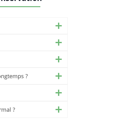
longtemps ?
rmal ?